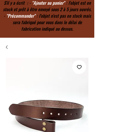
S'il y a écrit : -
"Ajouter au panier"
: l'objet est en
stock et prêt à être envoyé sous 2 à 5 jours ouvrés.
-
"Précommander"
: l'objet n'est pas en stock mais
sera fabriqué pour vous dans le délai de
fabrication indiqué au dessus.