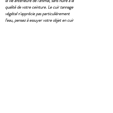
la vie antérieure de l'animal, sans nuire à la
qualité de votre ceinture. Le cuir tannage
végétal n'apprécie pas particulièrement
l'eau, pensez à essuyer votre objet en cuir
s'il y est exposé, même brièvement pour
éviter les traces.
Pour toute question ou commande
spécifique, n'hésitez pas à me contacter via
la page contact, ou sur instagram !
Articles
Similaires