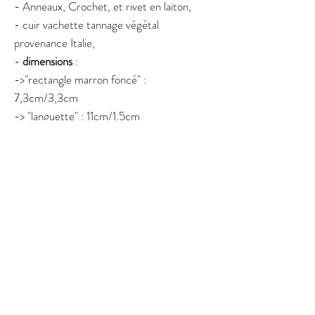
- Anneaux, Crochet, et rivet en laiton,
- cuir vachette tannage végétal
provenance Italie,
-
dimensions
:
->"rectangle marron foncé" :
7,3cm/3,3cm
-> "languette" : 11cm/1,5cm
-> hauteur totale du porte-clés : 20cm
environ
- fabriqué à la main dans mon atelier en
Normandie.
N'hésitez pas à me contacter si vous avez
des questions sur ce produit.