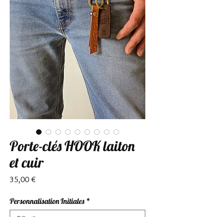
Porte-clés HOOK laiton
et cuir
Prix
35,00 €
Personnalisation Initiales
*