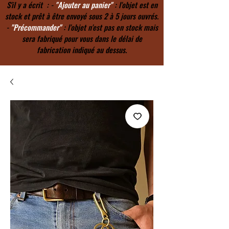
S'il y a écrit : -
"Ajouter au panier"
: l'objet est en
stock et prêt à être envoyé sous 2 à 5 jours ouvrés.
-
"Précommander"
: l'objet n'est pas en stock mais
sera fabriqué pour vous dans le délai de
fabrication indiqué au dessus.