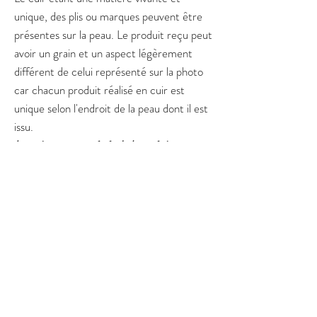
unique, des plis ou marques peuvent être
présentes sur la peau. Le produit reçu peut
avoir un grain et un aspect légèrement
différent de celui représenté sur la photo
car chacun produit réalisé en cuir est
unique selon l'endroit de la peau dont il est
issu.
Le cuir tannage végétal n'apprécie pas
particulièrement l'eau, pensez à essuyer
votre objet en cuir s'il y est exposé, même
brièvement pour éviter les traces.
Pour toute question ou commande
spécifique, n'hésitez pas à me contacter via
la page contact, ou sur instagram !