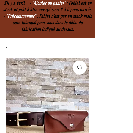
S'il y a écrit : -
"Ajouter au panier"
: l'objet est en
stock et prêt à être envoyé sous 2 à 5 jours ouvrés.
-
"Précommander"
: l'objet n'est pas en stock mais
sera fabriqué pour vous dans le délai de
fabrication indiqué au dessus.