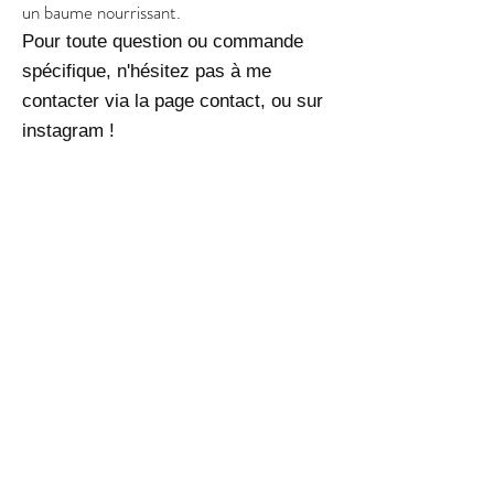
un baume nourrissant.
Pour toute question ou commande
spécifique, n'hésitez pas à me
contacter via la page contact, ou sur
instagram !
Articles
Similaires
3 en 1 !
Cadeau original !