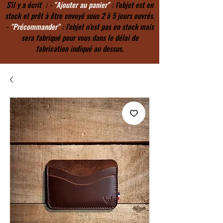
S'il y a écrit : -
"Ajouter au panier"
: l'objet est en
stock et prêt à être envoyé sous 2 à 5 jours ouvrés.
-
"Précommander"
: l'objet n'est pas en stock mais
sera fabriqué pour vous dans le délai de
fabrication indiqué au dessus.