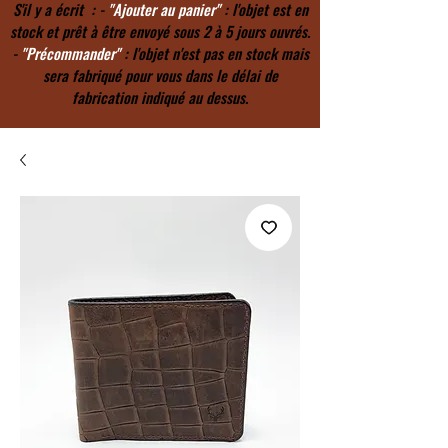
S'il y a écrit : -
"Ajouter au panier"
: l'objet est en
stock et prêt à être envoyé sous 2 à 5 jours ouvrés.
-
"Précommander"
: l'objet n'est pas en stock mais
sera fabriqué pour vous dans le délai de
fabrication indiqué au dessus.