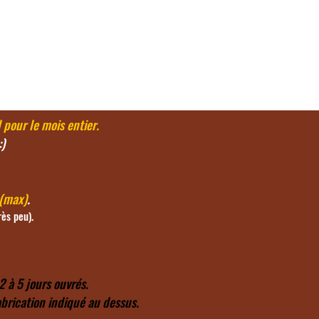
Connexion
Contact
l pour le mois entier.
:)
 (max)
.
rès peu).
2 à 5 jours ouvrés.
abrication indiqué au dessus.