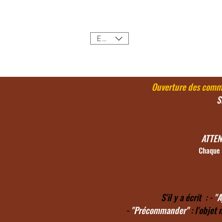
Accueil
EUR (€)
Ouverture des comm
S
ATTEN
Chaque a
S'il y a écrit : -
"A
-
"Précommander"
: l'objet