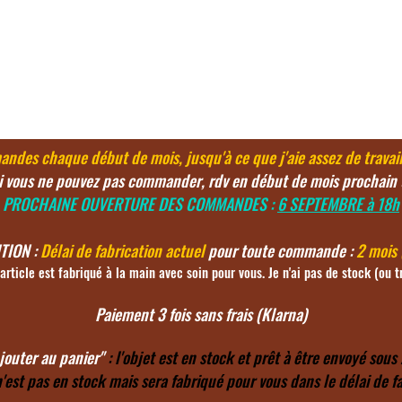
Boutique
Carte cadeau
Notre histoire
andes chaque début de mois,
jusqu'à ce
que j'aie assez de travai
i vous ne pouvez pas commander, rdv en début de mois prochain 
PROCHAINE OUVERTURE DES COMMANDES :
6
SEPTEMBRE à 18h
TION :
Délai de fabrication actuel
pour toute commande :
2 mois
rticle est fabriqué à la main avec soin pour vous. Je n'ai pas de stock (ou t
Paiement 3 fois sans frais (Klarna)
jouter au panier"
: l'objet est en stock et prêt à être envoyé sous 
 n'est pas en stock mais sera fabriqué pour vous dans le délai de f