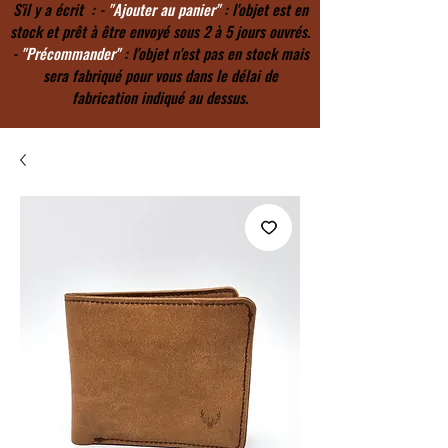
S'il y a écrit : -
"Ajouter au panier"
: l'objet est en
stock et prêt à être envoyé sous 2 à 5 jours ouvrés.
-
"Précommander"
: l'objet n'est pas en stock mais
sera fabriqué pour vous dans le délai de
fabrication indiqué au dessus.