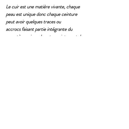
Le cuir est une matière vivante, chaque
peau est unique donc chaque ceinture
peut avoir quelques traces ou
accrocs faisant partie intégrante du
caractère unique de votre ceinture et de
la vie antérieure de l'animal, sans nuire à la
qualité de votre ceinture.
Pour toute question ou commande
spécifique, n'hésitez pas à me contacter via
la page contact, ou sur instagram !
Articles
Similaires