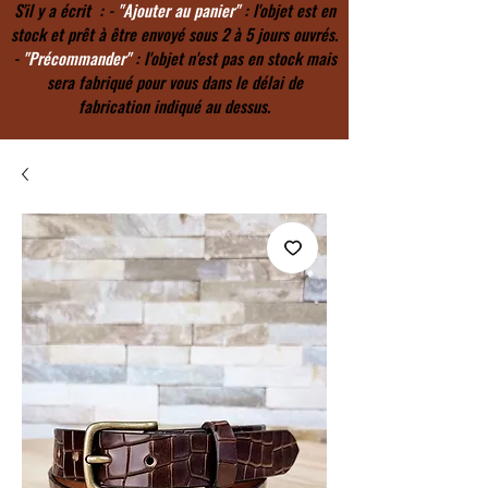
S'il y a écrit : -
"Ajouter au panier"
: l'objet est en
stock et prêt à être envoyé sous 2 à 5 jours ouvrés.
-
"Précommander"
: l'objet n'est pas en stock mais
sera fabriqué pour vous dans le délai de
fabrication indiqué au dessus.